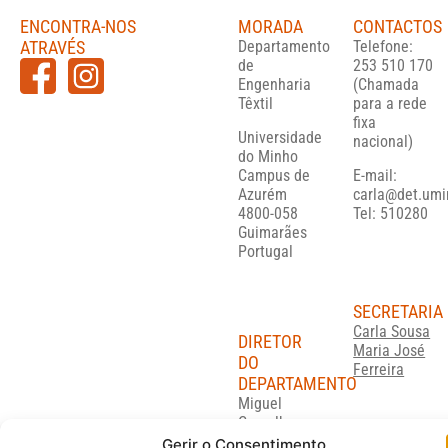
ENCONTRA-NOS
MORADA
CONTACTOS
ATRAVÉS
Departamento
Telefone:
de
253 510 170
Engenharia
(Chamada
Têxtil
para a rede
fixa
Universidade
nacional)
do Minho
Campus de
E-mail:
Azurém
carla@det.umi
4800-058
Tel: 510280
Guimarães
Portugal
SECRETARIA
Carla Sousa
DIRETOR
Maria José
DO
Ferreira
DEPARTAMENTO
Miguel
Carvalho
migcar@det.uminho.pt
Gerir o Consentimento