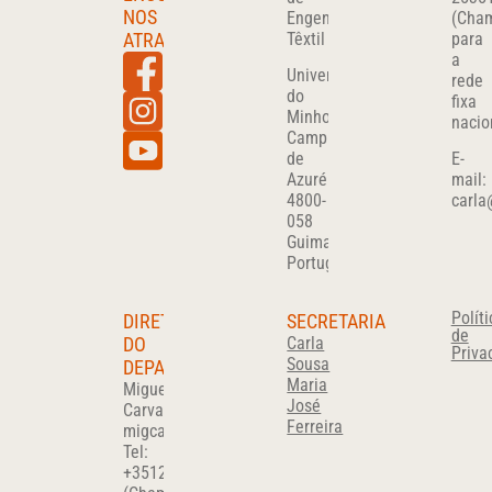
NOS
Engenharia
(Cha
ATRAVÉS
Têxtil
para
a
Universidade
rede
do
fixa
Minho
nacio
Campus
de
E-
Azurém
mail:
4800-
carla
058
Guimarães
Portugal
Políti
DIRETOR
SECRETARIA
de
DO
Carla
Priva
Sousa
DEPARTAMENTO
Maria
Miguel
José
Carvalho
Ferreira
migcar@det.uminho.pt
Tel:
+351
253510280