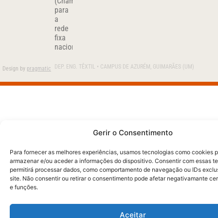
(Chamada
para
a
rede
fixa
nacional)
DEP. ENG. TÊXTIL • CAMPUS DE AZURÉM, GUIMARÃES (UM)
Design by
pragmatic
Gerir o Consentimento
Para fornecer as melhores experiências, usamos tecnologias como cookies 
armazenar e/ou aceder a informações do dispositivo. Consentir com essas t
permitirá processar dados, como comportamento de navegação ou IDs exclu
site. Não consentir ou retirar o consentimento pode afetar negativamante ce
e funções.
Aceitar