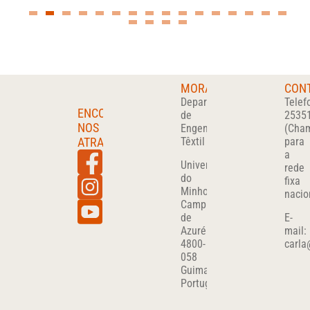
MORADA
CON
Departamento
Telef
ENCONTRA-
de
2535
NOS
Engenharia
(Cha
ATRAVÉS
Têxtil
para
a
Universidade
rede
do
fixa
Minho
nacio
Campus
de
E-
Azurém
mail:
4800-
carla
058
Guimarães
Portugal