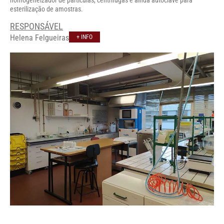
homogeneizador de partículas, centrífugas e ainda autoclave para
esterilização de amostras.
RESPONSÁVEL
Helena Felgueiras
+ INFO