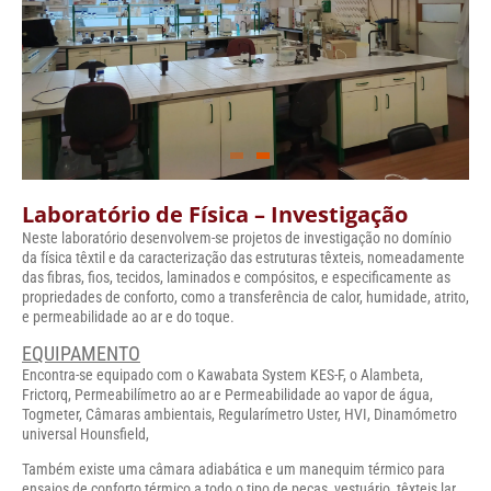
Laboratório de Física – Investigação
Neste laboratório desenvolvem-se projetos de investigação no domínio
da física têxtil e da caracterização das estruturas têxteis, nomeadamente
das fibras, fios, tecidos, laminados e compósitos, e especificamente as
propriedades de conforto, como a transferência de calor, humidade, atrito,
e permeabilidade ao ar e do toque.
EQUIPAMENTO
Encontra-se equipado com o Kawabata System KES-F, o Alambeta,
Frictorq, Permeabilímetro ao ar e Permeabilidade ao vapor de água,
Togmeter, Câmaras ambientais, Regularímetro Uster, HVI, Dinamómetro
universal Hounsfield,
Também existe uma câmara adiabática e um manequim térmico para
ensaios de conforto térmico a todo o tipo de peças, vestuário, têxteis lar,