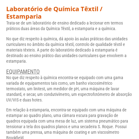
Laboratório de Química Têxtil /
Estamparia
Trata-se de um laboratório de ensino dedicado a lecionar em termos
práticos duas áreas da Química Têxtil, a estamparia e a química.
No que diz respeito à química, dá apoio às aulas práticas das unidades
curriculares no âmbito da química têxtil, controlo de qualidade têxtil e
materiais têxteis. A parte do laboratório dedicado à estamparia é
destinado ao ensino prático das unidades curriculares que envolvem a
estamparia.
EQUIPAMENTO
No que diz respeito à química encontra-se equipado com uma gama
variada de equipamentos tais como, um banho viscosimétrico
termostato, um linitest, um medidor de pH, uma máquina de lavar
standard, e secar, um condutivímetro, um espectrofotómetro de absorção
UV/VIS e duas hotes.
Em relação à estamparia, encontra-se equipado com uma máquina de
estampar ao quadro plano, uma câmara escura para gravação de
quadros equipada com uma mesa de luz, um sistema pneumático para
tensionar a tela dos quadros planos e uma secadeira S. Roque. Possui
também uma prensa, uma máquina de coating e um viscosímetro
Brookfield.