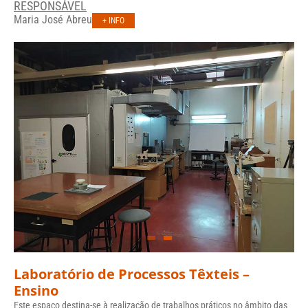
RESPONSÁVEL
Maria José Abreu
+ INFO
Laboratório de Processos Têxteis –
Ensino
Este espaço destina-se à realização de trabalhos práticos no âmbito das