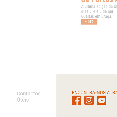
A última edição da U
dias 3, 4 e 5 de abri
Gualtar, em Braga.
+ INFO
ENCONTRA-NOS ATR
Contactos
Úteis