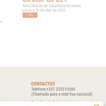
Nova Direção do Departamento tomou
posse a 16 de abril de 2025.
+ INFO
 e
CONTACTOS
l
Telefone:
+351 253510280
(Chamada para a rede fixa nacional)
e
E-mail:
carla@det.uminho.pt