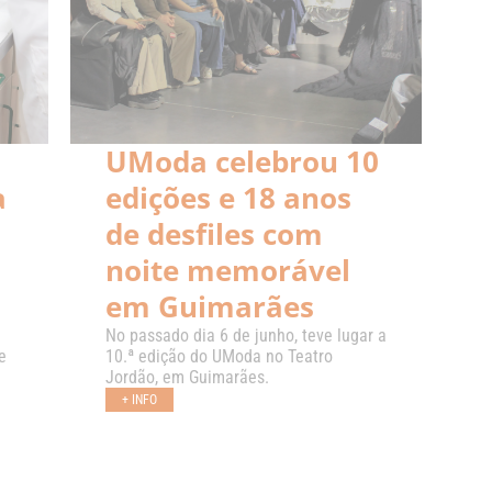
UModa celebrou 10
a
edições e 18 anos
de desfiles com
noite memorável
em Guimarães
No passado dia 6 de junho, teve lugar a
e
10.ª edição do UModa no Teatro
Jordão, em Guimarães.
+ INFO