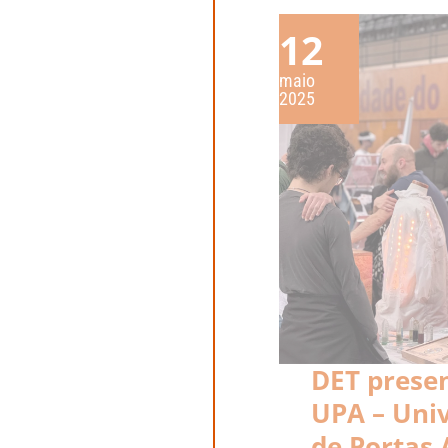
12
maio
2025
DET prese
UPA – Uni
de Portas 