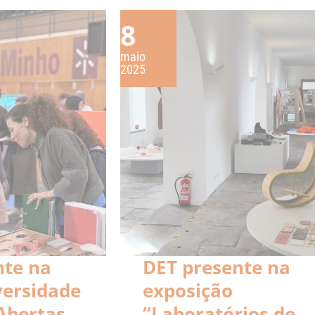
8
maio
2025
nte na
DET presente na
versidade
exposição
Abertas
“Laboratórios de