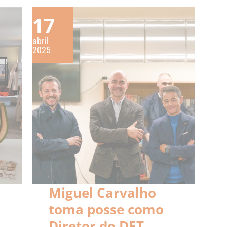
17
abril
2025
Miguel Carvalho
toma posse como
Diretor do DET