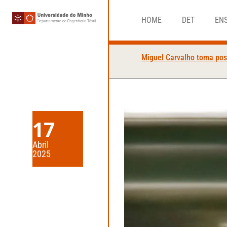
HOME
DET
EN
Miguel Carvalho toma pos
17
Abril
2025