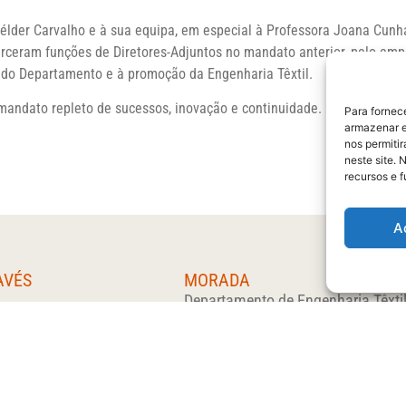
élder Carvalho e à sua equipa, em especial à Professora Joana Cunh
rceram funções de Diretores-Adjuntos no mandato anterior, pelo emp
do Departamento e à promoção da Engenharia Têxtil.
andato repleto de sucessos, inovação e continuidade.
Para fornec
armazenar e
nos permiti
neste site. 
recursos e 
A
AVÉS
MORADA
Departamento de Engenharia Têxti
Universidade do Minho Campus d
Azurém
4800-058 Guimarães
Portugal