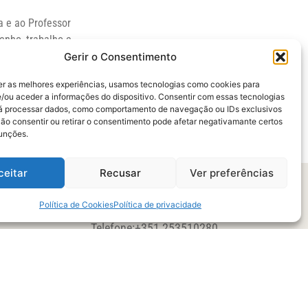
a e ao Professor
enho, trabalho e
Gerir o Consentimento
er as melhores experiências, usamos tecnologias como cookies para
/ou aceder a informações do dispositivo. Consentir com essas tecnologias
rá processar dados, como comportamento de navegação ou IDs exclusivos
Não consentir ou retirar o consentimento pode afetar negativamante certos
funções.
ceitar
Recusar
Ver preferências
Política de Cookies
Política de privacidade
CONTACTOS
l
Telefone:
+351 253510280
(Chamada para a rede fixa nacional)
e
E-mail:
carla@det.uminho.pt