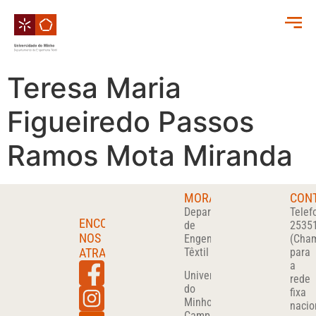
Teresa Maria
Figueiredo Passos
Ramos Mota Miranda
MORADA
CON
Departamento
Telef
ENCONTRA-
de
2535
NOS
Engenharia
(Cha
ATRAVÉS
Têxtil
para
a
Universidade
rede
do
fixa
Minho
nacio
Campus