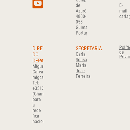
de
E-
Azurém
mail:
4800-
carla
058
Guimarães
Portugal
Políti
DIRETOR
SECRETARIA
de
DO
Carla
Priva
Sousa
DEPARTAMENTO
Maria
Miguel
José
Carvalho
Ferreira
migcar@det.uminho.pt
Tel:
+351
253510280
(Chamada
para
a
rede
fixa
nacional)