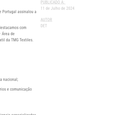
PUBLICADO A:
11 de Julho de 2024
e Portugal
assinalou a
AUTOR
DET
, destacamos com
– Área de
til da TMG Textiles.
a nacional;
lários e comunicação