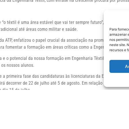
a da Engenharia Têxtil, com ênfase na crescente procura por profiss
 “o têxtil é uma área estável que vai ter sempre futuro”, mencionand
radicional até áreas como militar e saúde.
Para fornec
armazenar e
nos permiti
 da ATP, enfatizou o papel crucial da associação na promoção do setor
neste site. 
ra fomentar a formação em áreas críticas como a Engenharia Têxtil.
recursos e 
ia e o potencial da nossa formação em Engenharia Têxtil, demonstran
 os nossos alunos.
A
 a primeira fase das candidaturas às licenciaturas da Escola de Eng
rá decorrer de 22 de julho até 5 de agosto. Em relação aos mestrados
 dia 15 de julho.