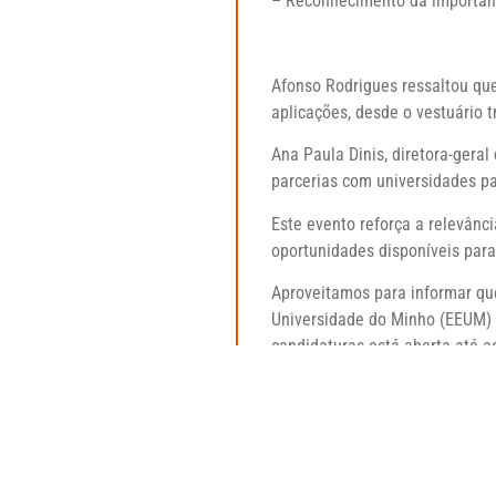
– Reconhecimento da importânci
Afonso Rodrigues ressaltou que
aplicações, desde o vestuário t
Ana Paula Dinis, diretora-geral
parcerias com universidades pa
Este evento reforça a relevânc
oportunidades disponíveis para
Aproveitamos para informar que
Universidade do Minho (EEUM) i
candidaturas está aberta até ao