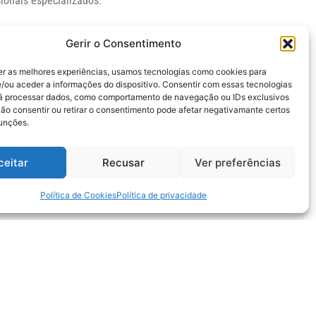
ionais especializados.
Gerir o Consentimento
o a diversidade de
er as melhores experiências, usamos tecnologias como cookies para
/ou aceder a informações do dispositivo. Consentir com essas tecnologias
rá processar dados, como comportamento de navegação ou IDs exclusivos
 e na criação de
Não consentir ou retirar o consentimento pode afetar negativamante certos
funções.
do as diversas
ceitar
Recusar
Ver preferências
enharia da
Política de Cookies
Política de privacidade
, a 2ª fase das