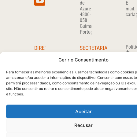
de
E-
Azurém
mail:
4800-
carla
058
Guimarães
Portugal
Políti
DIRETOR
SECRETARIA
de
DO
Carla
Priva
Gerir o Consentimento
Sousa
DEPARTAMENTO
Maria
Miguel
José
Para fornecer as melhores experiências, usamos tecnologias como cookies 
Carvalho
Ferreira
armazenar e/ou aceder a informações do dispositivo. Consentir com essas t
migcar@det.uminho.pt
permitirá processar dados, como comportamento de navegação ou IDs exclu
Tel:
site. Não consentir ou retirar o consentimento pode afetar negativamante ce
+351
253510280
e funções.
(Chamada
para
a
Aceitar
rede
fixa
nacional)
Recusar