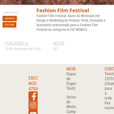
Fashion Film Festival
Links Uteis:
Fashion Film Festival: Aluno do Mestrado em
VER MAIS
Design e Marketing de Produto Têxtil, Vestuário e
Acessórios selecionado para o Fashion Film
YOUTUBE
Festival na categoria ALIVE MOBILE.
PUBLICADO A:
AUTOR
25 de Novembro de 2020
DET
MORADA
CON
Departamento
Telef
ENCONTRA-
de
2535
NOS
Engenharia
(Cha
ATRAVÉS
Têxtil
para
a
Universidade
rede
do
fixa
Minho
nacio
Campus