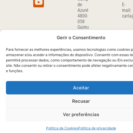
de
E-
Azurém
mail:
4800-
carla
058
Guimarães
Portugal
Gerir o Consentimento
Políti
DIRETOR
SECRETARIA
Para fornecer as melhores experiências, usamos tecnologias como cookies 
de
DO
Carla
armazenar e/ou aceder a informações do dispositivo. Consentir com essas t
Priva
Sousa
DEPARTAMENTO
permitirá processar dados, como comportamento de navegação ou IDs exclu
Maria
site. Não consentir ou retirar o consentimento pode afetar negativamante ce
Miguel
José
e funções.
Carvalho
Ferreira
migcar@det.uminho.pt
Tel:
Aceitar
+351
253510280
(Chamada
para
Recusar
a
rede
Ver preferências
fixa
nacional)
Política de Cookies
Política de privacidade