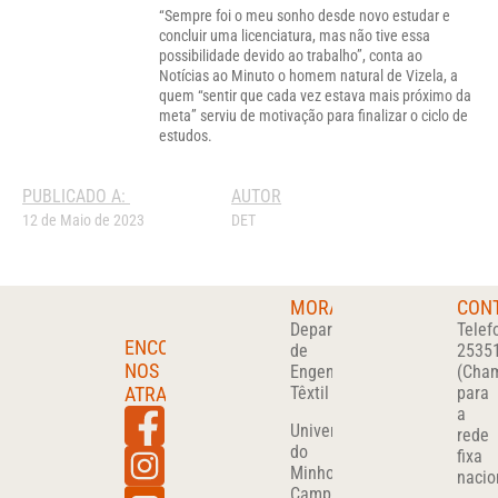
“Sempre foi o meu sonho desde novo estudar e
concluir uma licenciatura, mas não tive essa
possibilidade devido ao trabalho”, conta ao
Notícias ao Minuto o homem natural de Vizela, a
quem “sentir que cada vez estava mais próximo da
meta” serviu de motivação para finalizar o ciclo de
estudos.
PUBLICADO A:
AUTOR
12 de Maio de 2023
DET
MORADA
CON
Departamento
Telef
ENCONTRA-
de
2535
NOS
Engenharia
(Cha
ATRAVÉS
Têxtil
para
a
Universidade
rede
do
fixa
Minho
nacio
Campus