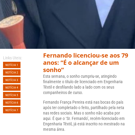
Fernando licenciou-se aos 79
Links Uteis:
anos: “É o alcançar de um
NOTÍCIA 1
sonho”
NOTÍCIA 2
Esta semana, o sonho cumpriu-se, atingindo
NOTÍCIA 3
finalmente o título de licenciado em Engenharia
Têxtil e desfilando lado a lado com os seus
NOTÍCIA 4
companheiros de curso.
NOTÍCIA 5
Fernando França Pereira está nas bocas do país
NOTÍCIA 6
após ter completado o feito, partilhado pela neta
NOTÍCIA 7
nas redes sociais. Mas o sonho não acaba por
aqui. É que o ‘Sr. Fernando’, recém-licenciado em
Engenharia Têxtil, já está inscrito no mestrado na
mesma área.