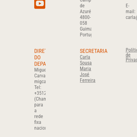
de
E-
Azurém
mail:
4800-
carla
058
Guimarães
Portugal
Políti
DIRETOR
SECRETARIA
de
DO
Carla
Priva
Sousa
DEPARTAMENTO
Maria
Miguel
José
Carvalho
Ferreira
migcar@det.uminho.pt
Tel:
+351
253510280
(Chamada
para
a
rede
fixa
nacional)