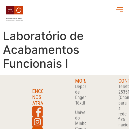
Laboratório de
Acabamentos
Funcionais I
MORADA
CON
Departamento
Telef
ENCONTRA-
de
2535
NOS
Engenharia
(Cha
ATRAVÉS
Têxtil
para
a
Universidade
rede
do
fixa
Minho
nacio
Campus