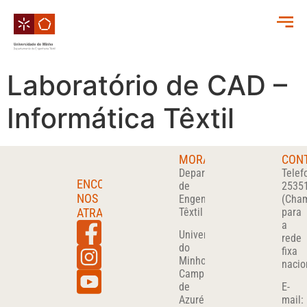
Laboratório de CAD –
Informática Têxtil
MORADA
CON
Departamento
Telef
ENCONTRA-
de
2535
NOS
Engenharia
(Cha
ATRAVÉS
Têxtil
para
a
Universidade
rede
do
fixa
Minho
nacio
Campus
de
E-
Azurém
mail: