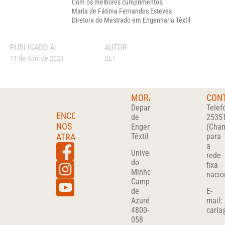
Com os melhores cumprimentos,
Maria de Fátima Fernandes Esteves
Diretora do Mestrado em Engenharia Têxtil
PUBLICADO A:
AUTOR
11 de Abril de 2023
DET
MORADA
CON
Departamento
Telef
ENCONTRA-
de
2535
NOS
Engenharia
(Cha
ATRAVÉS
Têxtil
para
a
Universidade
rede
do
fixa
Minho
nacio
Campus
de
E-
Azurém
mail:
4800-
carla
058