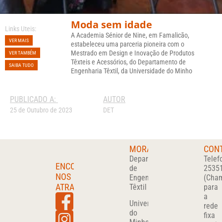
Moda sem idade
Links Uteis:
A Academia Sénior de Nine, em Famalicão,
VER MAIS
estabeleceu uma parceria pioneira com o
Mestrado em Design e Inovação de Produtos
VER TAMBÉM
Têxteis e Acessórios, do Departamento de
SAIBA TUDO
Engenharia Têxtil, da Universidade do Minho
PUBLICADO A:
AUTOR
25 de Outubro de 2023
DET
MORADA
CON
Departamento
Telef
ENCONTRA-
de
2535
NOS
Engenharia
(Cha
ATRAVÉS
Têxtil
para
a
Universidade
rede
do
fixa