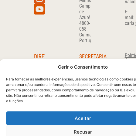
Minho
nacio
Campus
de
E-
Azurém
mail:
4800-
carla
058
Guimarães
Portugal
Políti
DIRETOR
SECRETARIA
de
DO
Carla
Priva
Gerir o Consentimento
Sousa
DEPARTAMENTO
Maria
Miguel
Para fornecer as melhores experiências, usamos tecnologias como cookies 
José
Carvalho
armazenar e/ou aceder a informações do dispositivo. Consentir com essas t
Ferreira
migcar@det.uminho.pt
permitirá processar dados, como comportamento de navegação ou IDs exclu
Tel:
site. Não consentir ou retirar o consentimento pode afetar negativamante ce
+351
253510280
e funções.
(Chamada
para
a
Aceitar
rede
fixa
Recusar
nacional)