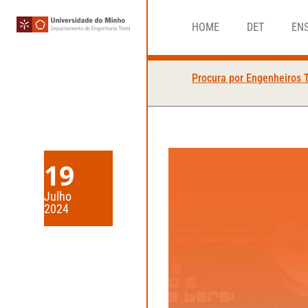
HOME
DET
EN
Procura por Engenheiros 
19
Julho
2024