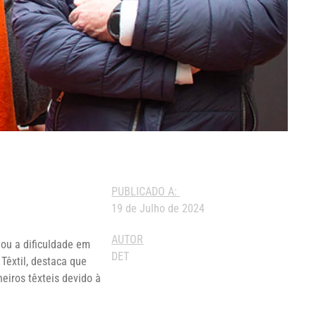
PUBLICADO A:
19 de Julho de 2024
AUTOR
mou a dificuldade em
DET
Têxtil, destaca que
iros têxteis devido à