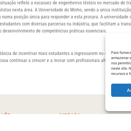
situação reflete a escassez de engenheiros têxteis no mercado de tr
istas nesta área. A Universidade do Minho, sendo a única instituição
tá numa posição única para responder a esta procura. A universidad
 estudantes com diversas parcerias na indústria, que facilitam a tran
o desenvolvimento de competências práticas essenciais.
Para fornec
rtância de incentivar mais estudantes a ingressarem no curso de Engen
armazenar e
ssa continuar a crescer e a inovar com profissionais altamente quali
nos permiti
neste site. 
recursos e 
A
AVÉS
MORADA
Departamento de Engenharia Têxti