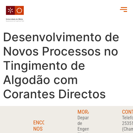
Desenvolvimento de
Novos Processos no
Tingimento de
Algodão com
Corantes Directos
MORADA
CON
Departamento
Telef
ENCONTRA-
de
2535
NOS
Engenharia
(Cha