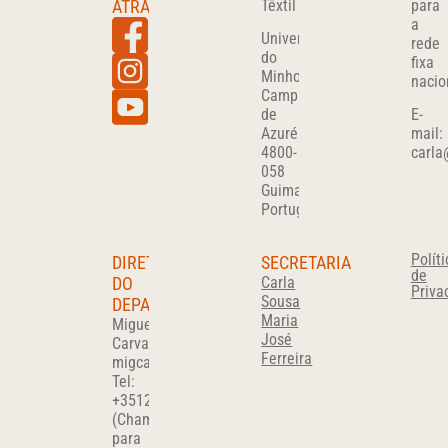
ATRAVÉS
Têxtil
para
a
Universidade
rede
do
fixa
Minho
nacio
Campus
de
E-
Azurém
mail:
4800-
carla
058
Guimarães
Portugal
Políti
DIRETOR
SECRETARIA
de
DO
Carla
Priva
Sousa
DEPARTAMENTO
Maria
Miguel
José
Carvalho
Ferreira
migcar@det.uminho.pt
Tel:
+351
253510280
(Chamada
para