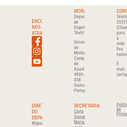
MORADA
CON
Departamento
Telef
ENCONTRA-
de
2535
NOS
Engenharia
(Cha
ATRAVÉS
Têxtil
para
a
Universidade
rede
do
fixa
Minho
nacio
Campus
de
E-
Azurém
mail:
4800-
carla
058
Guimarães
Portugal
Políti
DIRETOR
SECRETARIA
de
DO
Carla
Priva
Sousa
DEPARTAMENTO
Maria
Miguel