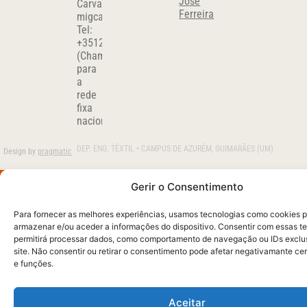
José
Carvalho
Ferreira
migcar@det.uminho.pt
Tel:
+351
253510280
(Chamada
para
a
rede
fixa
nacional)
DEP. ENG. TÊXTIL • CAMPUS DE AZURÉM, GUIMARÃES (UM)
Design by
pragmatic
Gerir o Consentimento
Para fornecer as melhores experiências, usamos tecnologias como cookies 
armazenar e/ou aceder a informações do dispositivo. Consentir com essas t
permitirá processar dados, como comportamento de navegação ou IDs exclu
site. Não consentir ou retirar o consentimento pode afetar negativamante ce
e funções.
Aceitar