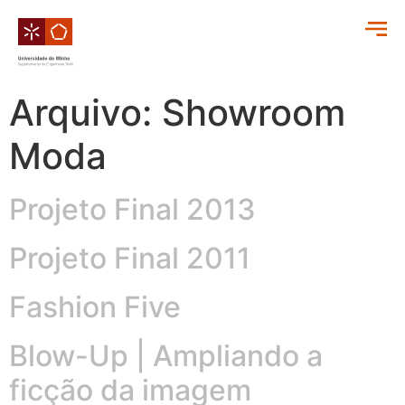
Arquivo:
Showroom
Moda
Projeto Final 2013
Projeto Final 2011
Fashion Five
Blow-Up | Ampliando a
ficção da imagem