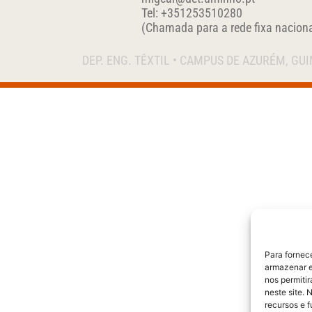
Tel:
+351
253510280
(Chamada para a rede fixa naciona
DEP. ENG. TÊXTIL • CAMPUS DE AZURÉM, GU
Para fornec
armazenar e
nos permiti
neste site. 
recursos e 