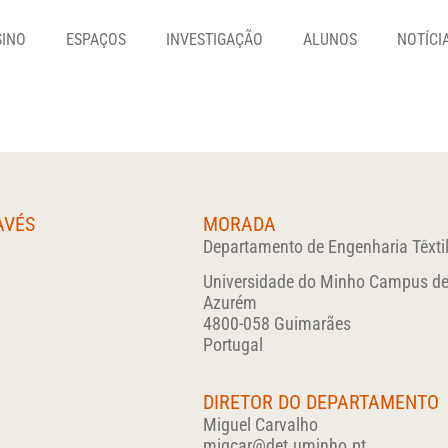
SINO
ESPAÇOS
INVESTIGAÇÃO
ALUNOS
NOTÍCI
AVÉS
MORADA
Departamento de Engenharia Têxti
Universidade do Minho Campus d
Azurém
4800-058 Guimarães
Portugal
DIRETOR DO DEPARTAMENTO
Miguel Carvalho
migcar@det.uminho.pt