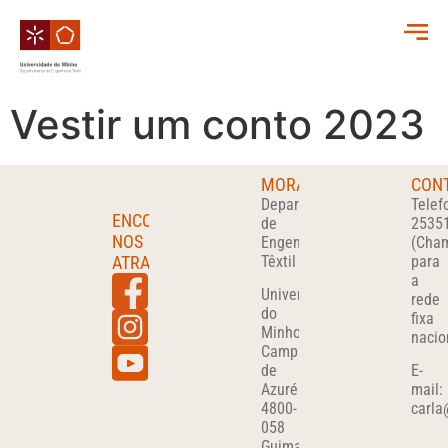
Vestir um conto 2023
MORADA
CON
Departamento
Telef
ENCONTRA-
de
2535
NOS
Engenharia
(Cha
ATRAVÉS
Têxtil
para
a
Universidade
rede
do
fixa
Minho
nacio
Campus
de
E-
Azurém
mail:
4800-
carla
058
Guimarães