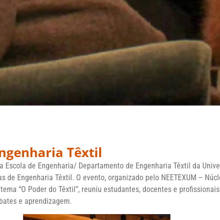
ngenharia Têxtil
 a Escola de Engenharia/ Departamento de Engenharia Têxtil da Univ
as de Engenharia Têxtil. O evento, organizado pelo NEETEXUM – Núcl
ema “O Poder do Têxtil”, reuniu estudantes, docentes e profissionais
debates e aprendizagem.