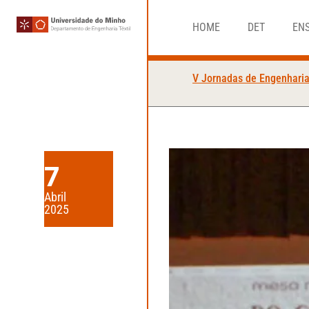
HOME
DET
EN
V Jornadas de Engenharia
7
Abril
2025