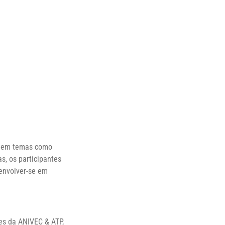
co em temas como
s, os participantes
 envolver-se em
ões da
ANIVEC
&
ATP
,